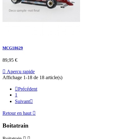
MCG18629
89,95 €

Aperçu rapide
Affichage 1-18 de 18 article(s)

Précédent
1
Suivant

Retour en haut

Boitatrain
Boitatrain

