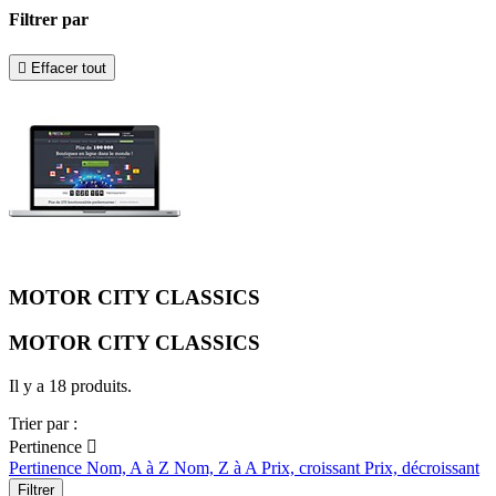
Filtrer par

Effacer tout
MOTOR CITY CLASSICS
MOTOR CITY CLASSICS
Il y a 18 produits.
Trier par :
Pertinence

Pertinence
Nom, A à Z
Nom, Z à A
Prix, croissant
Prix, décroissant
Filtrer