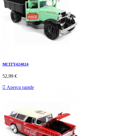
MCITY424024
52,99 €

Aperçu rapide