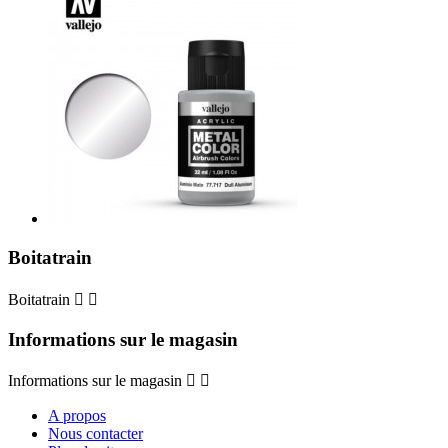
Boitatrain
Boitatrain


Informations sur le magasin
Informations sur le magasin


A propos
Nous contacter