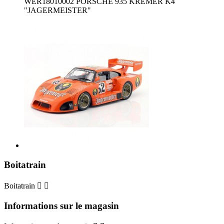
WER18010002 PORSCHE 935 KREMER K4
"JAGERMEISTER"
Boitatrain
Boitatrain


Informations sur le magasin