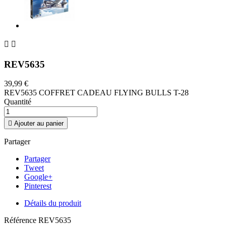


REV5635
39,99 €
REV5635 COFFRET CADEAU FLYING BULLS T-28
Quantité

Ajouter au panier
Partager
Partager
Tweet
Google+
Pinterest
Détails du produit
Référence
REV5635