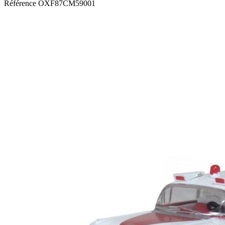
Référence
OXF87CM59001